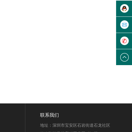
陈小姐
点击发
送邮件
1341739
联系我们
地址：深圳市宝安区石岩街道石龙社区